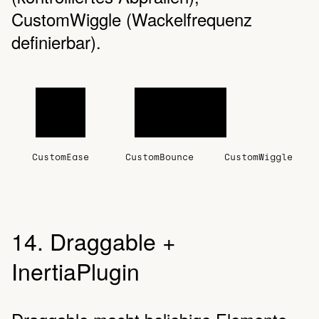
CustomWiggle (Wackelfrequenz
definierbar).
CustomEase
CustomBounce
CustomWiggle
14. Draggable +
InertiaPlugin