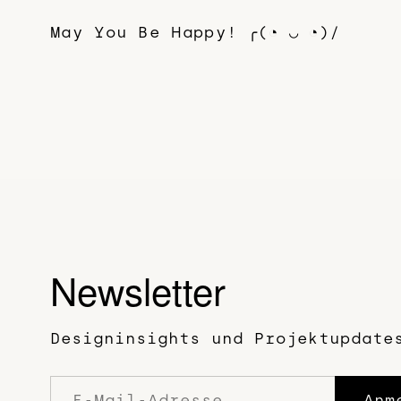
May You Be Happy! ╭(◔ ◡ ◔)/
Newsletter
Designinsights und Projektupdate
Anm