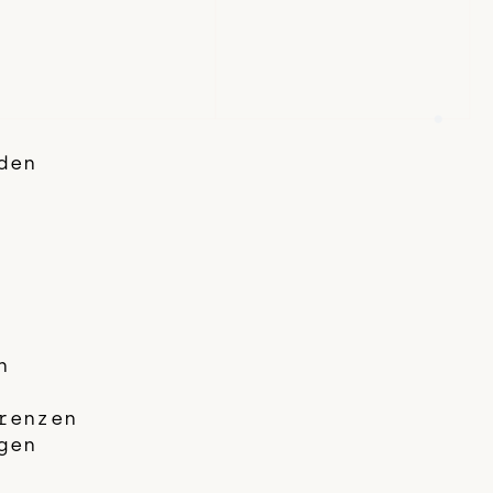
den
n
renzen
gen