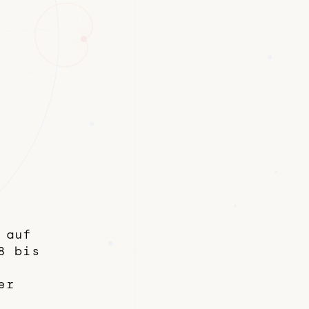
 auf
8 bis
er